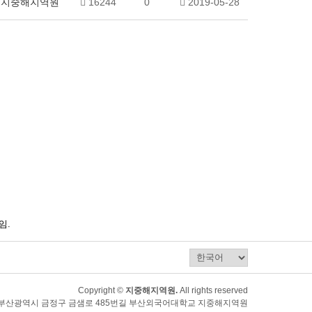
지중해지역원
16244
0
2019-05-28
임.
Copyright ©
지중해지역원.
All rights reserved
80) 부산광역시 금정구 금샘로 485번길 부산외국어대학교 지중해지역원