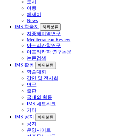
도시
여행
에세이
News
IMS 학술지
하위분류
지중해지역연구
Mediterranean Review
아프리카학연구
아프리카학 연구논문
논문검색
IMS 활동
하위분류
학술대회
강연 및 전시회
연구
출판
국내외 활동
IMS 네트워크
기타
IMS 공지
하위분류
공지
운영사이트