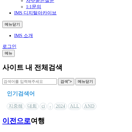
자주묻는질문
1:1문의
IMS 디지털아카이브
메뉴닫기
IMS 소개
로그인
메뉴
사이트 내 전체검색
검색">
메뉴
닫기
인기검색어
지중해
대회
ci
-
2024
ALL
AND
이전으로
여행