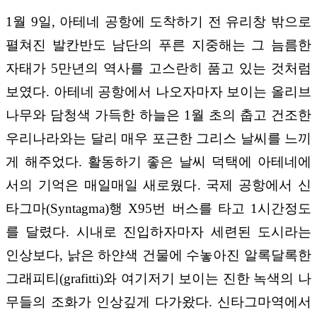
1월 9일, 아테네 공항에 도착하기 전 유리창 밖으로
펼쳐진 발칸반도 남단의 푸른 지중해는 그 늠름한
자태가 5만년의 역사를 고스란히 품고 있는 것처럼
보였다. 아테네 공항에서 나오자마자 보이는 올리브
나무와 담청색 가득한 하늘은 1월 초의 춥고 건조한
우리나라와는 달리 매우 포근한 그리스 날씨를 느끼
게 해주었다. 활동하기 좋은 날씨 덕택에 아테네에
서의 기억은 매일매일 새로웠다. 국제 공항에서 신
타그마(Syntagma)행 X95번 버스를 타고 1시간정도
를 달렸다. 시내로 진입하자마자 세련된 도시라는
인상보다, 낡은 하얀색 건물에 수놓아진 알록달록한
그래피티(grafitti)와 여기저기 보이는 진한 녹색의 나
무들의 조화가 인상깊게 다가왔다. 신타그마역에서