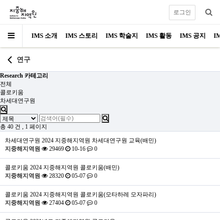
로그인
IMS 소개
IMS 스토리
IMS 학술지
IMS 활동
IMS 공지
I
연구
Research 카테고리
전체
콜로키움
차세대연구원
총 40 건
, 1 페이지
차세대연구원
2024 지중해지역원 차세대연구원 교육(배민)
지중해지역원
29469
10-16
0
콜로키움
2024 지중해지역원 콜로키움(배민)
지중해지역원
28320
05-07
0
콜로키움
2024 지중해지역원 콜로키움(모타하레 모자파리)
지중해지역원
27404
05-07
0