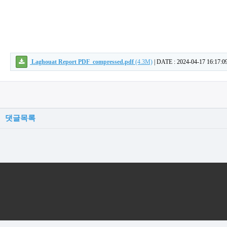
Laghouat Report PDF_compressed.pdf
(4.3M)
|
DATE : 2024-04-17 16:17:0
댓글목록