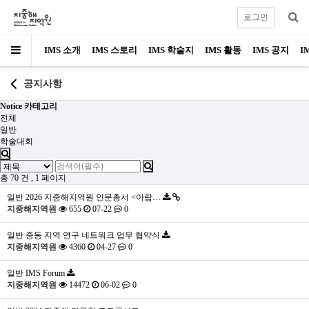
로그인
IMS 소개
IMS 스토리
IMS 학술지
IMS 활동
IMS 공지
I
공지사항
Notice 카테고리
전체
일반
학술대회
총 70 건
, 1 페이지
일반
2026 지중해지역원 인문총서 <아랍…
지중해지역원
655
07-22
0
일반
중동 지역 연구 네트워크 업무 협약식
지중해지역원
4360
04-27
0
일반
IMS Forum
지중해지역원
14472
06-02
0