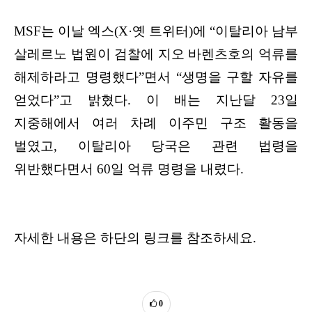
MSF
는 이날 엑스
(X·
옛 트위터
)
에
“
이탈리아 남부
살레르노 법원이 검찰에 지오 바렌츠호의 억류를
해제하라고 명령했다
”
면서
“
생명을 구할 자유를
얻었다
”
고 밝혔다
.
이 배는 지난달
23
일
지중해에서 여러 차례 이주민 구조 활동을
벌였고
,
이탈리아 당국은 관련 법령을
위반했다면서
60
일 억류 명령을 내렸다
.
자세한 내용은 하단의 링크를 참조하세요.
0