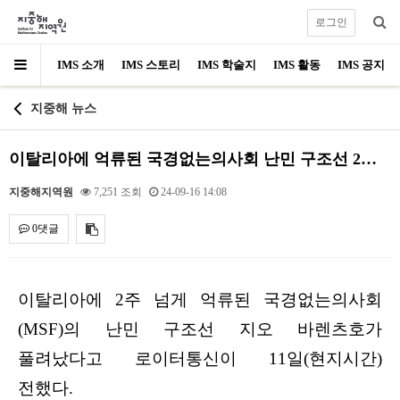
로그인
IMS 소개
IMS 스토리
IMS 학술지
IMS 활동
IMS 공지
지중해 뉴스
이탈리아에 억류된 국경없는의사회 난민 구조선 2주만에 …
지중해지역원
7,251 조회
24-09-16 14:08
0댓글
내용
이탈리아에
2
주 넘게 억류된 국경없는의사회
(MSF)
의 난민 구조선 지오 바렌츠호가
풀려났다고 로이터통신이
11
일
(
현지시간
)
전했다
.