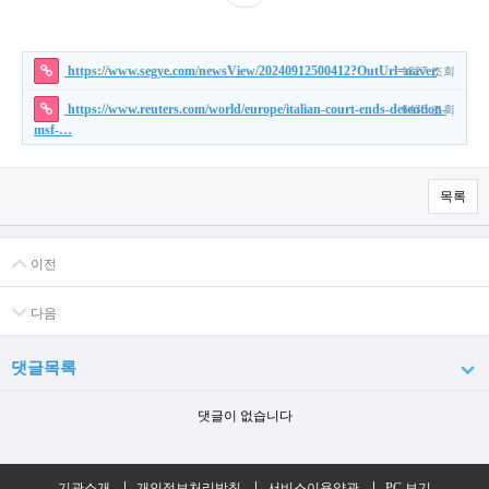
https://www.segye.com/newsView/20240912500412?OutUrl=naver
1827 조회
https://www.reuters.com/world/europe/italian-court-ends-detention-
6433 조회
msf-…
목록
이전
다음
댓글목록
댓글이 없습니다
기관소개
개인정보처리방침
서비스이용약관
PC 보기