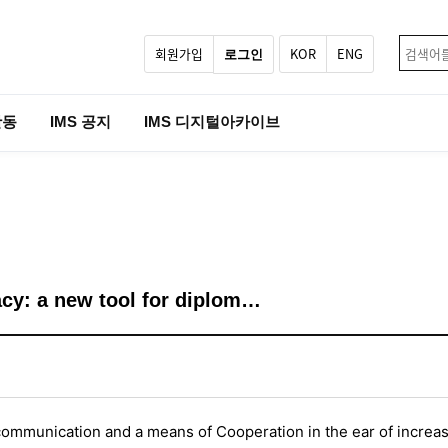
회원가입
KOR
ENG
로그인
활동
IMS 공지
IMS 디지털아카이브
cy: a new tool for diplom…
c communication and a means of Cooperation in the ear of increa