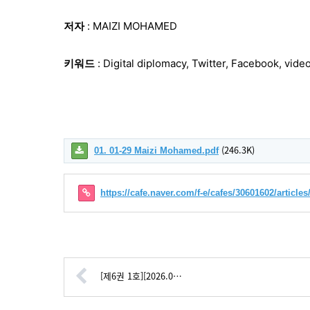
저자
: MAIZI MOHAMED
키워드
: Digital diplomacy, Twitter, Facebook, vide
(246.3K)
01. 01-29 Maizi Mohamed.pdf
https://cafe.naver.com/f-e/cafes/30601602/articles
[제6권 1호][2026.0…