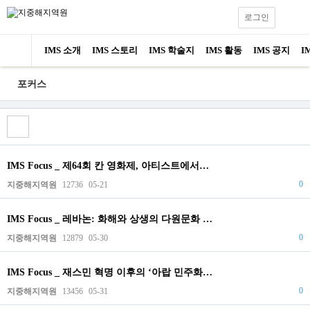
로그인
IMS 소개
IMS 스토리
IMS 학술지
IMS 활동
IMS 공지
I
포커스
IMS Focus _ 제64회 칸 영화제, 아티스트에서…
0
지중해지역원
12736
05-21
IMS Focus _ 레바논: 화해와 상생의 다원문화 …
0
지중해지역원
12879
05-30
IMS Focus _ 재스민 혁명 이후의 ‘아랍 민주화…
0
지중해지역원
13456
05-31