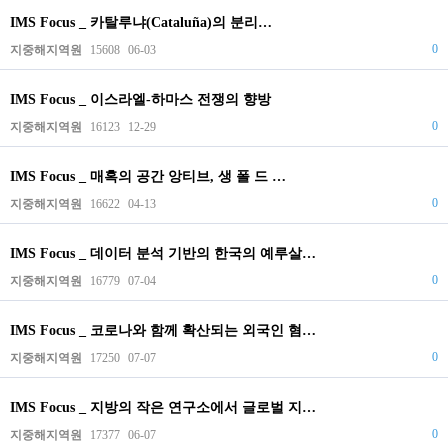
IMS Focus _ 카탈루냐(Cataluña)의 분리…
0
지중해지역원
15608
06-03
IMS Focus _ 이스라엘-하마스 전쟁의 향방
0
지중해지역원
16123
12-29
IMS Focus _ 매혹의 공간 앙티브, 생 폴 드 …
0
지중해지역원
16622
04-13
IMS Focus _ 데이터 분석 기반의 한국의 예루살…
0
지중해지역원
16779
07-04
IMS Focus _ 코로나와 함께 확산되는 외국인 혐…
0
지중해지역원
17250
07-07
IMS Focus _ 지방의 작은 연구소에서 글로벌 지…
0
지중해지역원
17377
06-07