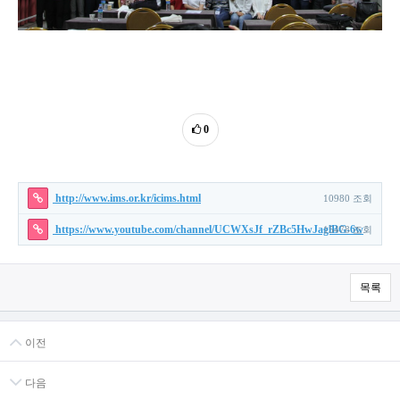
0
http://www.ims.or.kr/icims.html
10980 조회
https://www.youtube.com/channel/UCWXsJf_rZBc5HwJaglBG-6w
15478 조회
목록
이전
다음