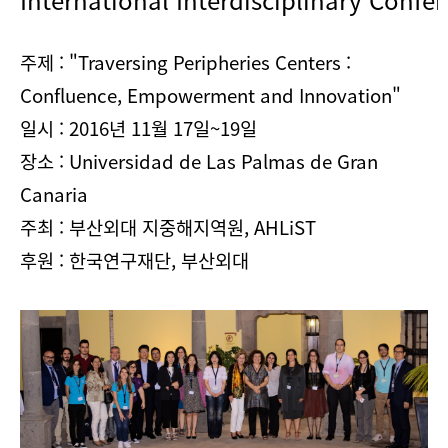
International
Interdisciplinary
Confer
주제 :
"Traversing Peripheries Centers :
Confluence, Empowerment and Innovation
"
일시 : 2016년 11월 17일~19일
장
소 : Universidad de Las Palmas de Gran
Canaria
주최 : 부산외대 지중해지역원, AHLiST
후원 : 한국연구재단, 부산외대